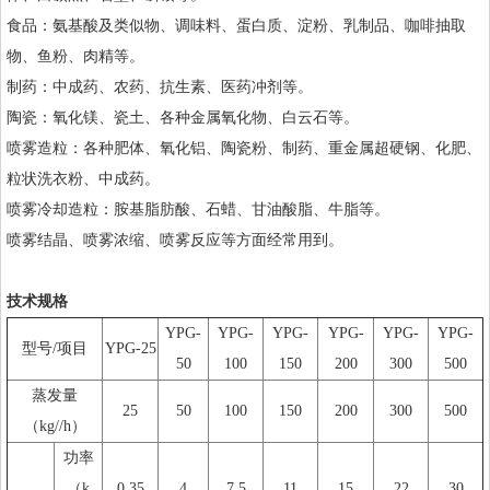
食品：氨基酸及类似物、调味料、蛋白质、淀粉、乳制品、咖啡抽取
物、鱼粉、肉精等。
制药：中成药、农药、抗生素、医药冲剂等。
陶瓷：氧化镁、瓷土、各种金属氧化物、白云石等。
喷雾造粒：各种肥体、氧化铝、陶瓷粉、制药、重金属超硬钢、化肥、
粒状洗衣粉、中成药。
喷雾冷却造粒：胺基脂肪酸、石蜡、甘油酸脂、牛脂等。
喷雾结晶、喷雾浓缩、喷雾反应等方面经常用到。
技术规格
YPG-
YPG-
YPG-
YPG-
YPG-
YPG-
型号/项目
YPG-25
50
100
150
200
300
500
蒸发量
25
50
100
150
200
300
500
（kg//h）
功率
（k
0.35
4
7.5
11
15
22
30