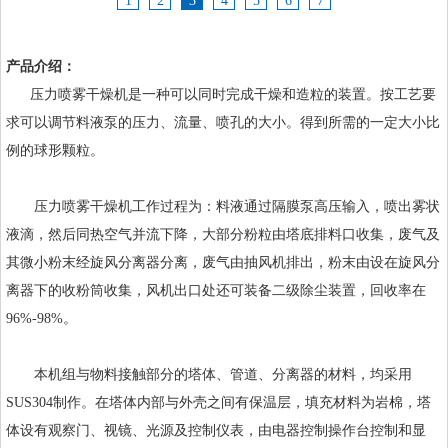
1
2
3
4
5
6
7
产品介绍：
压力喷雾干燥机是一种可以同时完成干燥和造粒的装置。按工艺要
求可以调节料液泵的压力、流量、喷孔的大小。得到所需的一定大小比
例的球形颗粒。
压力喷雾干燥机工作过程为：料液通过隔膜泵高压输入，喷出雾状
液滴，然后同热空气并流下降，大部分粉粒由塔底排料口收集，废气及
其微小粉末经旋风分离器分离，废气由抽风机排出，粉末由设在旋风分
离器下的收粉筒收集，风机出口处还可装备二级除尘装置，回收率在
96%-98%。
本机组与物料接触部分的塔体、管道、分离器的材料，均采用
SUS304制作。在塔体内部与外壳之间有保温层，填充材料为岩棉，塔
体设有观察门、视镜、光源及控制仪表，由电器控制操作台控制和显